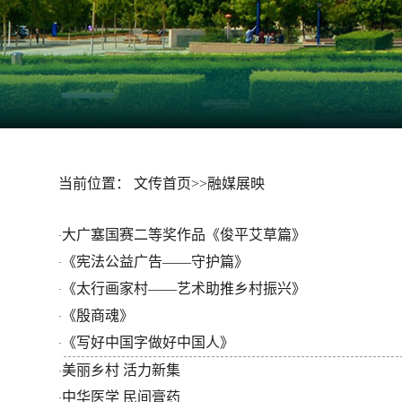
文传首页
当前位置：
文传首页
>>
融媒展映
大广塞国赛二等奖作品《俊平艾草篇》
·
《宪法公益广告——守护篇》
·
《太行画家村——艺术助推乡村振兴》
·
《殷商魂》
·
《写好中国字做好中国人》
·
美丽乡村 活力新集
·
中华医学 民间膏药
·