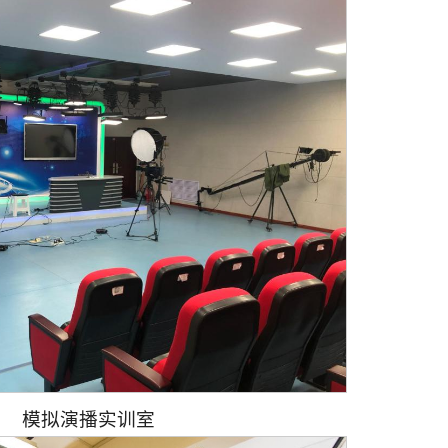
模拟演播实训室