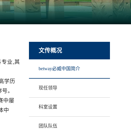
文传概况
专业,其
​betway必威中国简介
高学历
现任领导
称号。
赛中屡
科室设置
体中
团队队伍