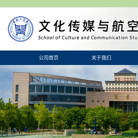
公司首页
关于我们