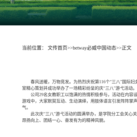
当前位置：
文传首页
>>
betway必威中国动态
>>
正文
春风送暖，万物竞发。为热烈庆祝第116个“三八”国际妇女
室精心策划并成功举办了一场精彩纷呈的庆“三八”游弋活动。
公司29名女教职工以饱满的热情积极参与，活动在内容
游戏中，大家默契互动、生动演绎，用肢体语言引发阵阵掌
气。
此次庆“三八”游弋活动的圆满举办，是学院分工会关心
昂扬向上、团结一心、奋发有为的精神风貌。