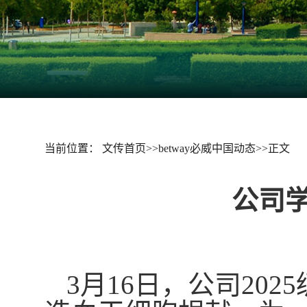
当前位置：
文传首页
>>
betway必威中国动态
>>
正文
公司
3月16日，公司20