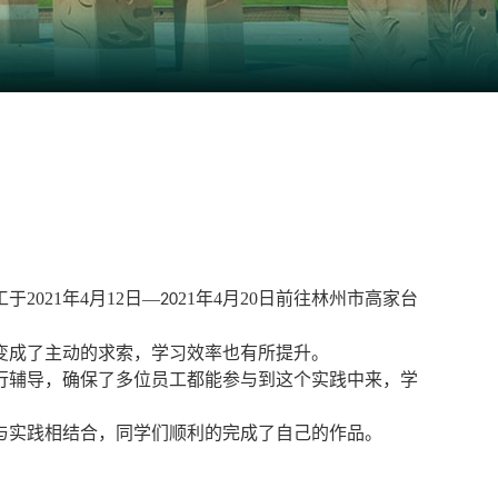
工
于
20
21
年
4
月
12
日
—
21
年
4
月
20
日
前往林州市高家台
20
：
变成了主动的求索，学
习
效率也有所提升。
行辅导，确保了
多
位员工都能参与到这个实践中来，学
与实践相结合，
同学
们
顺利的完成了自己的作品。