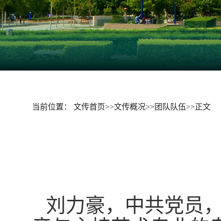
当前位置：
文传首页
>>
文传概况
>>
团队队伍
>>
正文
刘力豪，中共党员，2