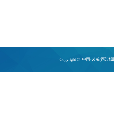
Copyright © 中国·必威(西