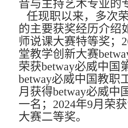
音与主持艺术专业的
任现职以来，多次
的主要获奖经历介绍如下
师说课大赛特等奖；2
堂教学创新大赛betw
荣获betway必威中
betway必威中国教
月获得betway必
一名；2024年9月
大赛二等奖。