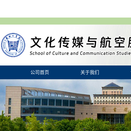
公司首页
关于我们